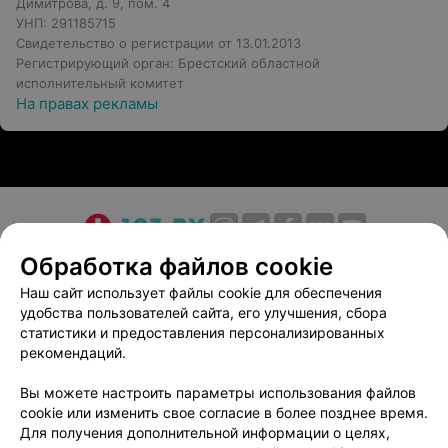
Димитрова, д. 9, пом. 4
УНП: 291185715
Свидетельство о регистрации от 13.01.2013
Регистрирующий орган: Брестский областной
исполнительный комитет
На правах рекламы
О проекте
Новости проекта
Размещение рекламы
Обработка файлов cookie
Медицинский маркетинг
Публичный договор
Наш сайт использует файлы cookie для обеспечения
удобства пользователей сайта, его улучшения, сбора
Пользовательское соглашение
Способы оплаты
статистики и предоставления персонализированных
Вакансии
Партнеры
рекомендаций.
Написать руководителю 103.by
Вы можете настроить параметры использования файлов
Написать в поддержку
cookie или изменить свое согласие в более позднее время.
Персональные настройки cookie
Для получения дополнительной информации о целях,