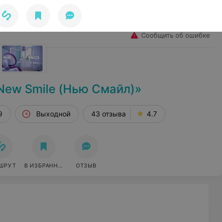
Избранное
Войти
Сообщить об ошибке
New Smile (Нью Смайл)»
9
Выходной
43 отзыва
4.7
ШРУТ
В ИЗБРАННОЕ
ОТЗЫВ