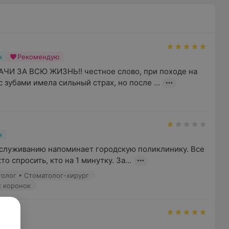
н
Рекомендую
И ЗА ВСЮ ЖИЗНЬ!! честное слово, при походе на 
 зубами имела сильный страх, но после ...
н
служиванию напоминает городскую поликлинику. Все 
то спросить, кто на 1 минутку. За...
толог • Стоматолог-хирург
х коронок
н