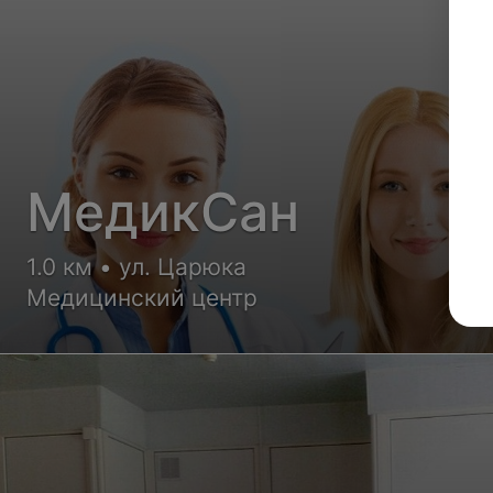
МедикСан
1.0 км • ул. Царюка
Медицинский центр