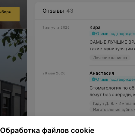
Отзывы
43
ыбор»
Кира
1 августа 2026
Отзыв подтвержде
САМЫЕ ЛУЧШИЕ ВРАЧ
такие манипуляции с
Лечение кариеса
Анастасия
26 мая 2026
Отзыв подтвержде
Стоматология по об
лезут без очереди, к
Гадун Д. В. - Имплан
Изготовление зубны
Александр
19 апреля 2026
Обработка файлов cookie
Отзыв подтвержде